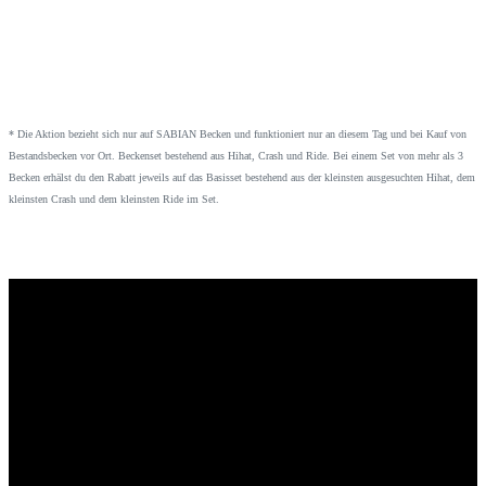
* Die Aktion bezieht sich nur auf SABIAN Becken und funktioniert nur an diesem Tag und bei Kauf von
Bestandsbecken vor Ort. Beckenset bestehend aus Hihat, Crash und Ride. Bei einem Set von mehr als 3
Becken erhälst du den Rabatt jeweils auf das Basisset bestehend aus der kleinsten ausgesuchten Hihat, dem
kleinsten Crash und dem kleinsten Ride im Set.