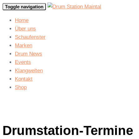
Skip
Skip
Toggle navigation
links
to
Home
primary
Über uns
navigation
Schaufenster
Skip
Marken
to
Drum News
content
Events
Klangwelten
Kontakt
Shop
Drumstation-Termine