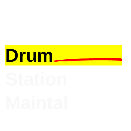
Drum
Station
Maintal
Drum Station Maintal - Wir machen
Schlagzeuger glücklich