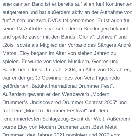
anerkannten Band ist er bereits auf allen fünf Kontinenten
aufgetreten und hat außerdem aktiv an der Aufnahme von
fünf Alben und zwei DVDs teilgenommen.
Er ist auch für
seine TV-Auftritte in verschiedenen Sendungen bekannt
und spielte zuvor mit den Bands „Gloria“, „Iahweh“ und
„2ois“ sowie als Mitglied der Vorband des Sängers André
Matos.
Eloy begann im Alter von sieben Jahren zu
spielen.
Er wurde von vielen Musikern, Genres und
Bands beeinflusst.
Im Jahr 2004, im Alter von 13 Jahren,
war er der große Gewinner des von Vera Figueiredo
geförderten „Batuka International Drummer Fest“.
Außerdem gewann er den Wettbewerb „Modern
Drummer’s Undiscovered Drummer Contest 2005“ und
trat beim „Modern Drummer Festival“ auf, dem
renommiertesten Schlagzeug-Event der Welt.
Außerdem
wurde Eloy von Modern Drummer zum „Best Metal
Drummer“ des Jahres 2021 nominiert und 2022 vom