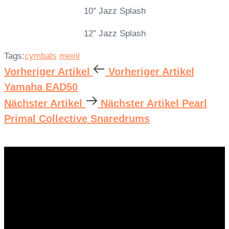
10″ Jazz Splash
12″ Jazz Splash
Tags:
cymbals
meinl
Vorheriger Artikel
Vorheriger Artikel
Yamaha EAD50
Nächster Artikel
Nächster Artikel
Pearl
Primal Collective Snaredrums